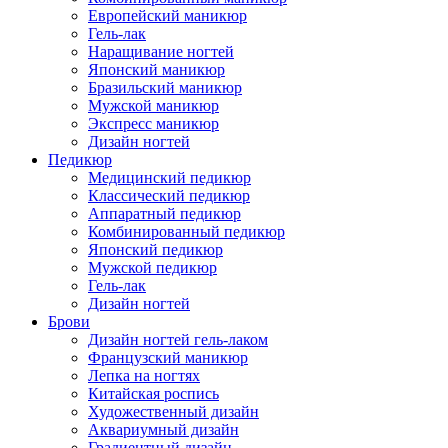
Европейский маникюр
Гель-лак
Наращивание ногтей
Японский маникюр
Бразильский маникюр
Мужской маникюр
Экспресс маникюр
Дизайн ногтей
Педикюр
Медицинский педикюр
Классический педикюр
Аппаратный педикюр
Комбинированный педикюр
Японский педикюр
Мужской педикюр
Гель-лак
Дизайн ногтей
Брови
Дизайн ногтей гель-лаком
Французский маникюр
Лепка на ногтях
Китайская роспись
Художественный дизайн
Аквариумный дизайн
Градиентный дизайн