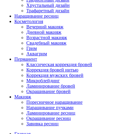
Хрустальный дизайн
Трафаретный дизайн
Наращивание ресниц
Косметология
Вечерний макияж
Дневной макияж
Возрастной макияж
Свадебный макияж
Грим
Аквагрим
Перманент
Классическая коррекция бровей
Коррекция бровей нитью
Коррекция мужских бровей
Микроблейдинг
Ламинирование бровей
Окрашивание бровей
Макияж
Поресничное наращивание
Наращивание пучками
Ламинирование ресниц
Окрашивание ресниц
Завивка ресниц
Главная