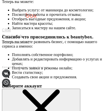
Теперь вы можете:
Выбрать услугу: от маникюра до косметологии;
Посмотреть работы и прочитать отзывы;
Отобрать выгодные предложения, и акции;
Мастерам и салонам
Найти мастера красоты;
Записаться к мастеру на нашем сайте.
CRM
Beauty link
Спасибо что присоединились к
beautybox
.
Beauty market
Теперь вы можете развивать бизнес, с помощью нашего
сервиса а именно:
Приложение
Мы в соц. сетях
Пополнять собственное портфолио;
Добавлять и редактировать информацию о услугах и
+7 (800) 551-80-29
ценах;
бесплатный звонок по России
Получать заявки в режимы онлайн;
Вести статистику;
Создавать свои акции и предложения.
Выберите аккаунт
О сервисе
Контакты