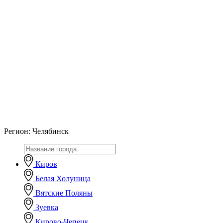
Регион:
Челябинск
Киров
Белая Холуница
Вятские Поляны
Зуевка
Кирово-Чепецк