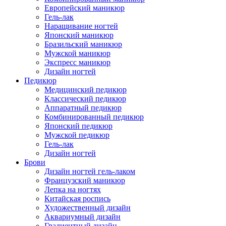
Европейский маникюр
Гель-лак
Наращивание ногтей
Японский маникюр
Бразильский маникюр
Мужской маникюр
Экспресс маникюр
Дизайн ногтей
Педикюр
Медицинский педикюр
Классический педикюр
Аппаратный педикюр
Комбинированный педикюр
Японский педикюр
Мужской педикюр
Гель-лак
Дизайн ногтей
Брови
Дизайн ногтей гель-лаком
Французский маникюр
Лепка на ногтях
Китайская роспись
Художественный дизайн
Аквариумный дизайн
Градиентный дизайн