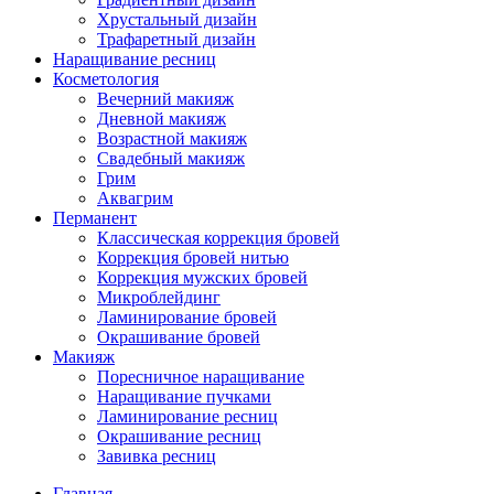
Хрустальный дизайн
Трафаретный дизайн
Наращивание ресниц
Косметология
Вечерний макияж
Дневной макияж
Возрастной макияж
Свадебный макияж
Грим
Аквагрим
Перманент
Классическая коррекция бровей
Коррекция бровей нитью
Коррекция мужских бровей
Микроблейдинг
Ламинирование бровей
Окрашивание бровей
Макияж
Поресничное наращивание
Наращивание пучками
Ламинирование ресниц
Окрашивание ресниц
Завивка ресниц
Главная