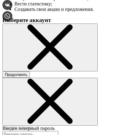
Вести статистику;
Создавать свои акции и предложения.
Выберите аккаунт
О сервисе
Контакты
Продолжить
©2017-2020 beautybox.ru
Договор-оферта
Пользовательское соглашение
Политика конфиденциальности
Приложение
Введен неверный пароль