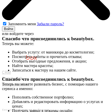
Запомнить меня
Забыли пароль?
Войти
или войдите через
Спасибо что присоединились к
beautybox
.
Теперь вы можете:
Выбрать услугу: от маникюра до косметологии;
Посмотреть работы и прочитать отзывы;
Отобрать выгодные предложения, и акции;
Мастерам и салонам
Найти мастера красоты;
Записаться к мастеру на нашем сайте.
CRM
Beauty link
Спасибо что присоединились к
beautybox
.
Beauty market
Теперь вы можете развивать бизнес, с помощью нашего
сервиса а именно:
Приложение
Мы в соц. сетях
Пополнять собственное портфолио;
Добавлять и редактировать информацию о услугах и
+7 (800) 551-80-29
ценах;
бесплатный звонок по России
Получать заявки в режимы онлайн;