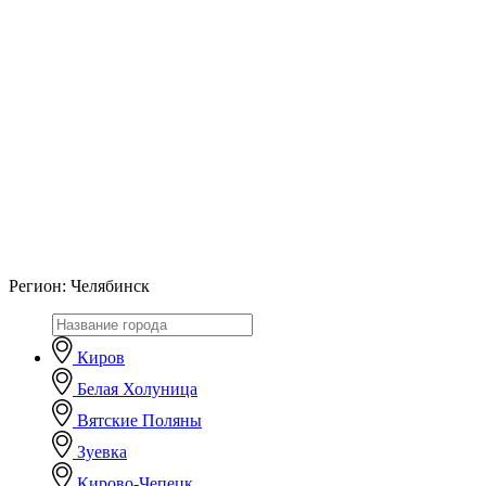
Регион:
Челябинск
Киров
Белая Холуница
Вятские Поляны
Зуевка
Кирово-Чепецк